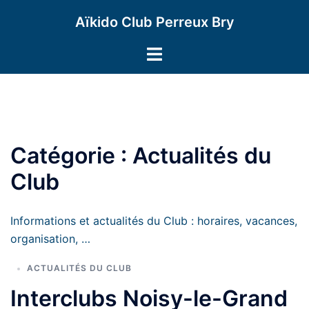
Aller
Aïkido Club Perreux Bry
au
contenu
Ouvrir/fermer
le
menu
Catégorie :
Actualités du
Club
Informations et actualités du Club : horaires, vacances,
organisation, …
ACTUALITÉS DU CLUB
Interclubs Noisy-le-Grand