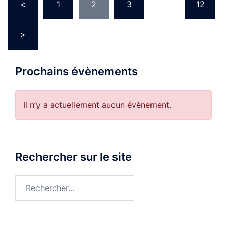
<
1
2
3
…
12
des
publications
>
Prochains évènements
Il n’y a actuellement aucun évènement.
Rechercher sur le site
Rechercher :