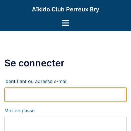
Aller
Aïkido Club Perreux Bry
au
contenu
Ouvrir/fermer
le
menu
Se connecter
Identifiant ou adresse e-mail
Mot de passe