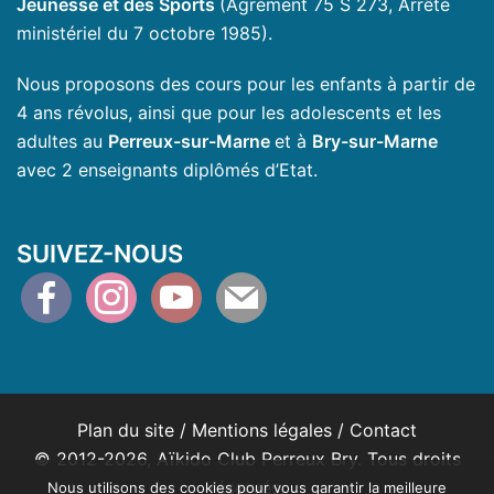
Jeunesse et des Sports
(Agrément 75 S 273, Arrêté
ministériel du 7 octobre 1985).
Nous proposons des cours pour les enfants à partir de
4 ans révolus, ainsi que pour les adolescents et les
adultes au
Perreux-sur-Marne
et à
Bry-sur-Marne
avec 2 enseignants diplômés d’Etat.
SUIVEZ-NOUS
facebook
instagram
youtube
mail
Plan du site
/
Mentions légales
/
Contact
© 2012-2026, Aïkido Club Perreux Bry. Tous droits
réservés.
Nous utilisons des cookies pour vous garantir la meilleure