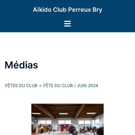
Aller
Aïkido Club Perreux Bry
au
contenu
Ouvrir/fermer
le
menu
Médias
FÊTES DU CLUB
»
FÊTE DU CLUB / JUIN 2024