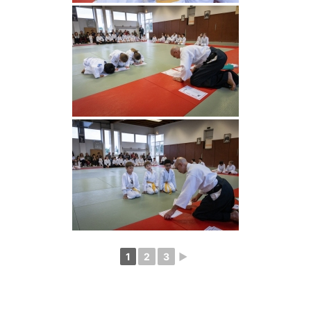
1
2
3
►