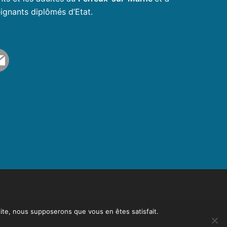
ignants diplômés d’Etat.
l
 site, nous supposerons que vous en êtes satisfait.