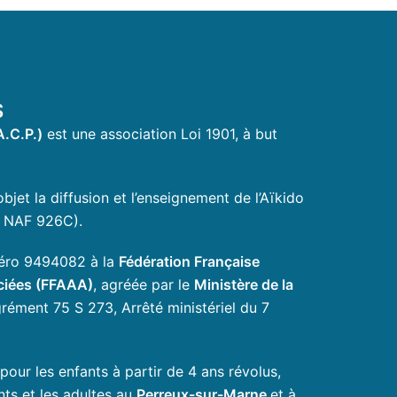
S
A.C.P.)
est une association Loi 1901, à but
bjet la diffusion et l’enseignement de l’Aïkido
, NAF 926C).
uméro 9494082 à la
Fédération Française
ociées (FFAAA)
, agréée par le
Ministère de la
rément 75 S 273, Arrêté ministériel du 7
ur les enfants à partir de 4 ans révolus,
nts et les adultes au
Perreux-sur-Marne
et à