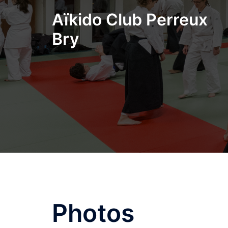
Aller
Aïkido Club Perreux
au
contenu
Bry
Photos