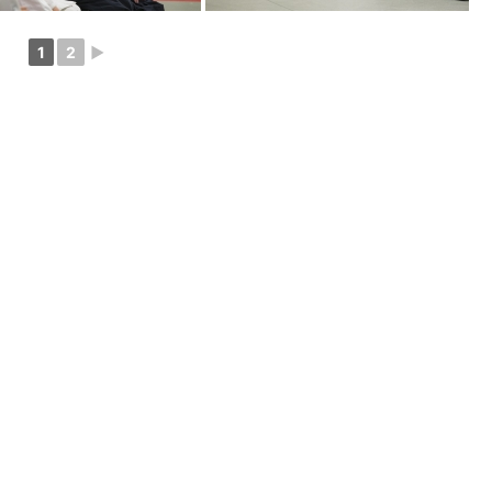
1
2
►