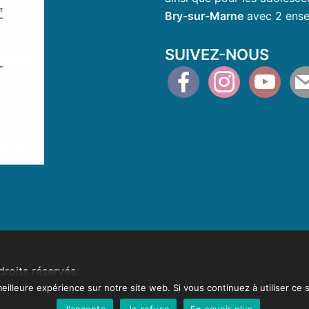
Bry-sur-Marne
avec 2 ense
SUIVEZ-NOUS
facebook
instagram
youtube
mai
roits réservés.
eilleure expérience sur notre site web. Si vous continuez à utiliser ce
J'accepte
Je refuse
En savoir plus