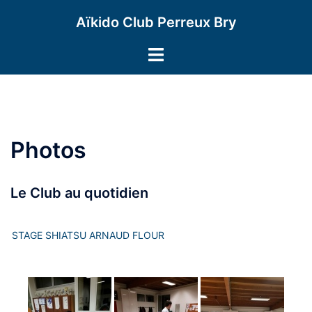
Aller
Aïkido Club Perreux Bry
au
contenu
Ouvrir/fermer
le
menu
Photos
Le Club au quotidien
STAGE SHIATSU ARNAUD FLOUR