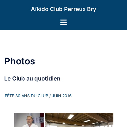
Aller
Aïkido Club Perreux Bry
au
contenu
Ouvrir/fermer
le
menu
Photos
Le Club au quotidien
FÊTE 30 ANS DU CLUB / JUIN 2016