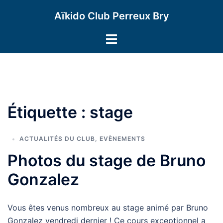
Aller
Aïkido Club Perreux Bry
au
contenu
Ouvrir/fermer
le
menu
Étiquette :
stage
ACTUALITÉS DU CLUB
,
EVÈNEMENTS
Photos du stage de Bruno
Gonzalez
Vous êtes venus nombreux au stage animé par Bruno
Gonzalez vendredi dernier ! Ce cours exceptionnel a