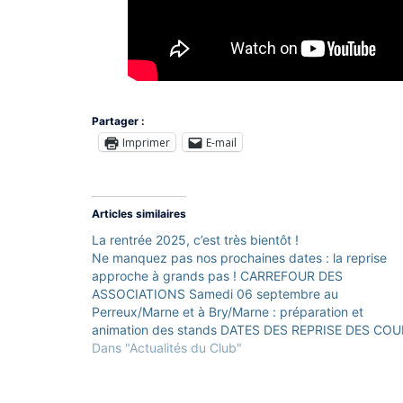
Partager :
Imprimer
E-mail
Articles similaires
La rentrée 2025, c’est très bientôt !
Ne manquez pas nos prochaines dates : la reprise
approche à grands pas ! CARREFOUR DES
ASSOCIATIONS Samedi 06 septembre au
Perreux/Marne et à Bry/Marne : préparation et
animation des stands DATES DES REPRISE DES CO
PERREUX SUR MARNE / BRY SUR MARNE
Dans "Actualités du Club"
ADOS/ADULTES (14 ans et plus) PERREUX/MARNE
DEBUTANTS (6ème kyu /…