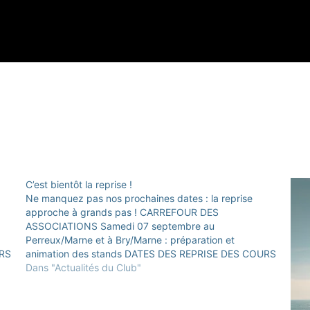
C’est bientôt la reprise !
Ne manquez pas nos prochaines dates : la reprise
approche à grands pas ! CARREFOUR DES
ASSOCIATIONS Samedi 07 septembre au
Perreux/Marne et à Bry/Marne : préparation et
URS
animation des stands DATES DES REPRISE DES COURS
PERREUX SUR MARNE / BRY SUR MARNE
Dans "Actualités du Club"
ADOS/ADULTES (14 ans et plus) PERREUX/MARNE
DEBUTANTS (6ème kyu /…