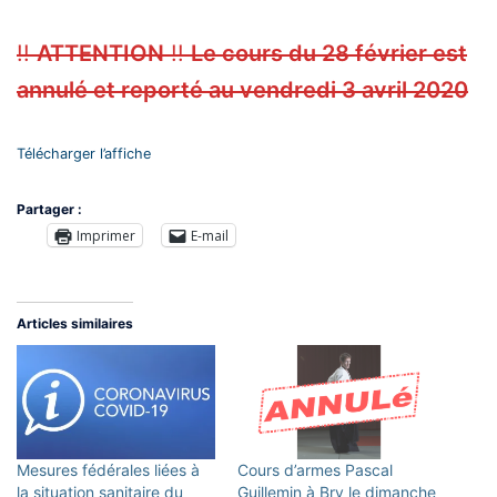
!!
ATTENTION
!!
Le cours du 28 février est
annulé et reporté au vendredi 3 avril 2020
Télécharger l’affiche
Partager :
Imprimer
E-mail
Articles similaires
Mesures fédérales liées à
Cours d’armes Pascal
la situation sanitaire du
Guillemin à Bry le dimanche