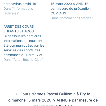
coronavirus covid-19
15 mars 2020 // ANNUlé
Dans "Informations
par mesure de précaution
fédérales"
COVID-19
Dans "Informations stages"
ARRÊT DES COURS
ENFANTS ET ADOS
Ci dessous les dernières
informations qui nous ont
été communiquées par les
services des sports des
communes du Perreux et
de Bry-sur-Marne : "Pour
Dans "Actualités du Club"
des raisons sanitaires liées
au virus COVID-19 et à la
suite de l'allocution du
Président de la République
du 28 octobre 2020 et des
annonces du…
Navigation
Cours d’armes Pascal Guillemin à Bry le
d’article
dimanche 15 mars 2020 // ANNUlé par mesure de