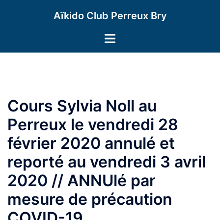
Aller
Aïkido Club Perreux Bry
au
contenu
Ouvrir/fermer
le
menu
Cours Sylvia Noll au
Perreux le vendredi 28
février 2020 annulé et
reporté au vendredi 3 avril
2020 // ANNUlé par
mesure de précaution
COVID-19