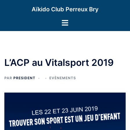
Aller
Aïkido Club Perreux Bry
au
contenu
Ouvrir/fermer
le
menu
L’ACP au Vitalsport 2019
PAR
PRESIDENT
EVÈNEMENTS