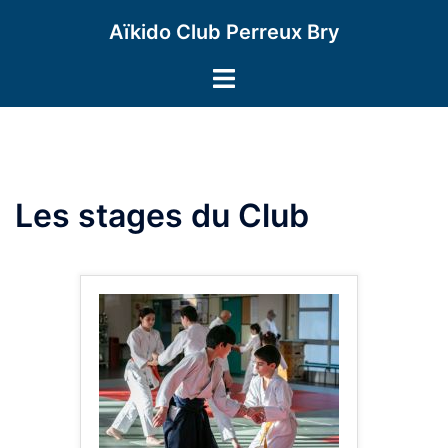
Aller
Aïkido Club Perreux Bry
au
contenu
Ouvrir/fermer
le
menu
Les stages du Club