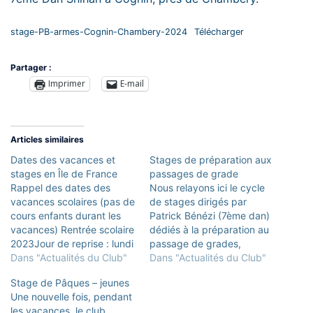
stage-PB-armes-Cognin-Chambery-2024
Télécharger
Partager :
Imprimer
E-mail
Articles similaires
Dates des vacances et
Stages de préparation aux
stages en Île de France
passages de grade
Rappel des dates des
Nous relayons ici le cycle
vacances scolaires (pas de
de stages dirigés par
cours enfants durant les
Patrick Bénézi (7ème dan)
vacances) Rentrée scolaire
dédiés à la préparation au
2023Jour de reprise : lundi
passage de grades,
4 septembre
Dans "Actualités du Club"
ouverts à tous à partir du 2
Dans "Actualités du Club"
2023Vacances de la
ème kyu. Il est constitué
Stage de Pâques – jeunes
Toussaint 2023Fin des
de 8 stages, qui se
Une nouvelle fois, pendant
cours : samedi 21 octobre
dérouleront au cercle
les vacances, le club