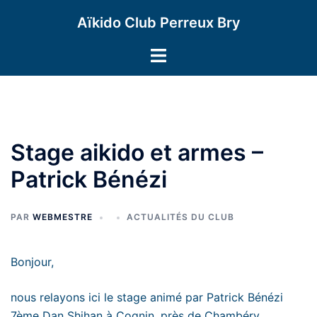
Aller
Aïkido Club Perreux Bry
au
contenu
Ouvrir/fermer
le
menu
Stage aikido et armes –
Patrick Bénézi
PAR
WEBMESTRE
ACTUALITÉS DU CLUB
Bonjour,
nous relayons ici le stage animé par Patrick Bénézi
7ème Dan Shihan à Cognin, près de Chambéry.