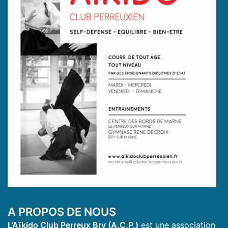
A PROPOS DE NOUS
L’Aïkido Club Perreux Bry (A.C.P.)
est une association