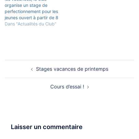
2023Jour de reprise : lundi
Tissier à Vincennes. Vous
organise un stage de
6 novembre
pouvez télécharger le flyer
perfectionnement pour les
2023Vacances de Noël
(clic)…
jeunes ouvert à partir de 8
2023Fin des cours
ans ! Ces stages intensifs
Dans "Actualités du Club"
: samedi 23 décembre
de préparation pour les
2023Jour de reprise
passages de grade mais
: lundi…
aussi d’armes se
dérouleront la première et
la deuxième semaine. Ils
seront animés par notre
Navigation
professeur,…
Stages vacances de printemps
d’article
Cours d’essai !
Laisser un commentaire