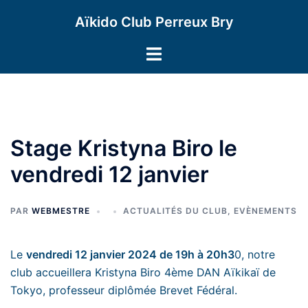
Aller
Aïkido Club Perreux Bry
au
contenu
Ouvrir/fermer
le
menu
Stage Kristyna Biro le
vendredi 12 janvier
PAR
WEBMESTRE
ACTUALITÉS DU CLUB
,
EVÈNEMENTS
Le
vendredi 12 janvier 2024 de 19h à 20h3
0, notre
club accueillera Kristyna Biro 4ème DAN Aïkikaï de
Tokyo, professeur diplômée Brevet Fédéral.