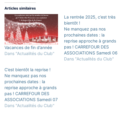
Articles similaires
La rentrée 2025, c’est très
bientôt !
Ne manquez pas nos
prochaines dates : la
reprise approche à grands
pas ! CARREFOUR DES
Vacances de fin d’année
ASSOCIATIONS Samedi 06
Dans "Actualités du Club"
septembre au
Dans "Actualités du Club"
Perreux/Marne et à
C’est bientôt la reprise !
Bry/Marne : préparation et
Ne manquez pas nos
animation des stands
prochaines dates : la
DATES DES REPRISE DES
reprise approche à grands
COURS PERREUX SUR
pas ! CARREFOUR DES
MARNE / BRY SUR MARNE
ASSOCIATIONS Samedi 07
ADOS/ADULTES (14 ans et
septembre au
Dans "Actualités du Club"
plus) PERREUX/MARNE
Perreux/Marne et à
DEBUTANTS (6ème kyu /…
Bry/Marne : préparation et
animation des stands
DATES DES REPRISE DES