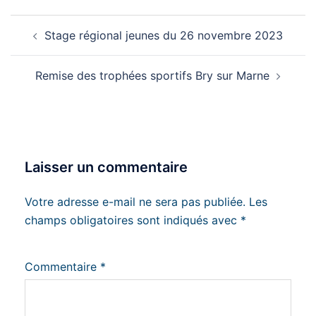
COURS PERREUX SUR
MARNE / BRY SUR MARNE
Navigation
ADOS/ADULTES (14 ans et
Stage régional jeunes du 26 novembre 2023
d’article
plus) PERREUX/MARNE
DEBUTANTS (6ème kyu /…
Remise des trophées sportifs Bry sur Marne
Laisser un commentaire
Votre adresse e-mail ne sera pas publiée.
Les
champs obligatoires sont indiqués avec
*
Commentaire
*