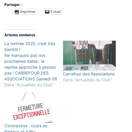
Partager :
Imprimer
E-mail
Articles similaires
La rentrée 2025, c’est très
bientôt !
Ne manquez pas nos
prochaines dates : la
reprise approche à grands
pas ! CARREFOUR DES
Carrefour des Associations
ASSOCIATIONS Samedi 06
Dans "Actualités du Club"
septembre au
Dans "Actualités du Club"
Perreux/Marne et à
Bry/Marne : préparation et
animation des stands
DATES DES REPRISE DES
COURS PERREUX SUR
MARNE / BRY SUR MARNE
Coronavirus : cours au
ADOS/ADULTES (14 ans et
Perreux et à Bry
plus) PERREUX/MARNE