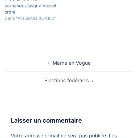
suspendus jusqu’à nouvel
DEBUTANTS (6ème kyu /…
ordre
Dans "Actualités du Club"
Navigation
Marne en Vogue
d’article
Elections fédérales
Laisser un commentaire
Votre adresse e-mail ne sera pas publiée.
Les