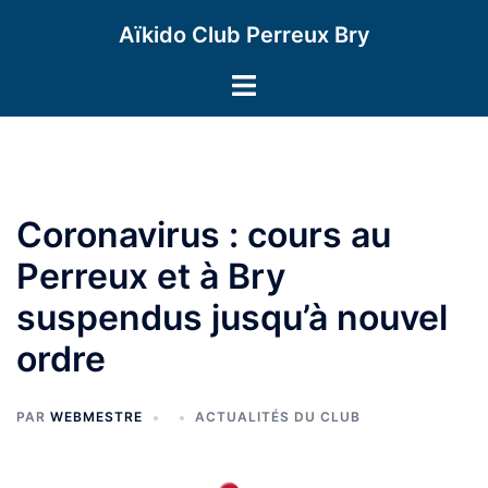
Aller
Aïkido Club Perreux Bry
au
contenu
Ouvrir/fermer
le
menu
Coronavirus : cours au
Perreux et à Bry
suspendus jusqu’à nouvel
ordre
PAR
WEBMESTRE
ACTUALITÉS DU CLUB