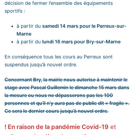
décision de fermer l’ensemble des équipements
sportifs :
à partir du
samedi 14 mars pour le Perreux-sur-
Marne
à partir du
lundi 16 mars pour Bry-sur-Marne
En conséquence tous les cours au Perreux sont
suspendus jusqu’à nouvel ordre.
Concernant Bry, la mairie nous autorise à maintenir le
stage avec Pascal Guillemin le dimanche 15 mars dans
la mesure ou nous ne dépasserons pas les 100
personnes et qu’il n’y aura pas de public dit « fragile ».
Ce sera le dernier cours jusqu’à nouvel ordre.
!
En raison de la pandémie Covid-19
et