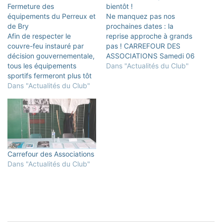
Fermeture des
bientôt !
équipements du Perreux et
Ne manquez pas nos
de Bry
prochaines dates : la
Afin de respecter le
reprise approche à grands
couvre-feu instauré par
pas ! CARREFOUR DES
décision gouvernementale,
ASSOCIATIONS Samedi 06
tous les équipements
septembre au
Dans "Actualités du Club"
sportifs fermeront plus tôt
Perreux/Marne et à
à partir du samedi 17
Dans "Actualités du Club"
Bry/Marne : préparation et
octobre jusqu'à nouvel
animation des stands
ordre. Pour la Ville du
DATES DES REPRISE DES
PERREUX à 20h30 Pour la
COURS PERREUX SUR
ville de BRY à 20h45 Plus
MARNE / BRY SUR MARNE
d'informations sur les sites
ADOS/ADULTES (14 ans et
de la ville du Perreux et…
plus) PERREUX/MARNE
Carrefour des Associations
DEBUTANTS (6ème kyu /…
Dans "Actualités du Club"