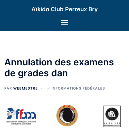
Aller
Aïkido Club Perreux Bry
au
contenu
Ouvrir/fermer
le
menu
Annulation des examens
de grades dan
PAR
WEBMESTRE
INFORMATIONS FÉDÉRALES