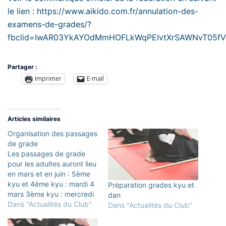
le lien :
https://www.aikido.com.fr/annulation-des-
examens-de-grades/?
fbclid=IwAR03YkAYOdMmHOFLkWqPEIvtXrSAWNvT05fV
Partager :
Imprimer
E-mail
Articles similaires
Organisation des passages
de grade
Les passages de grade
pour les adultes auront lieu
en mars et en juin : 5ème
kyu et 4ème kyu : mardi 4
Préparation grades kyu et
mars 3ème kyu : mercredi
dan
26 mars 2ème kyu et 1er
Dans "Actualités du Club"
Dans "Actualités du Club"
kyu : mercredi 26 juin Les
aikidokas qui souhaitent