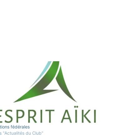
tions fédérales
 "Actualités du Club"