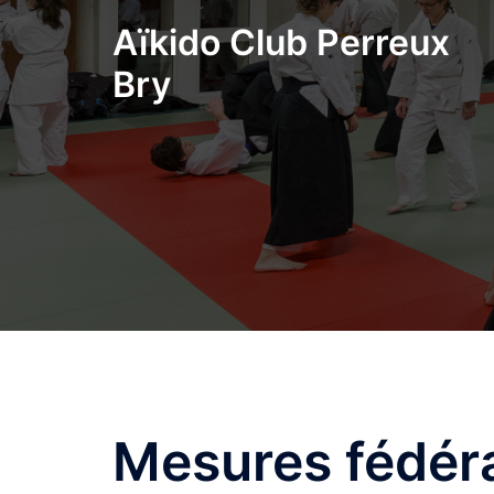
Aller
Aïkido Club Perreux
au
contenu
Bry
Mesures fédéral