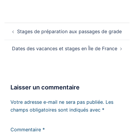
animation des stands
DATES DES REPRISE DES
COURS PERREUX SUR
MARNE / BRY SUR MARNE
Navigation
ADOS/ADULTES (14 ans et
Stages de préparation aux passages de grade
d’article
plus) PERREUX/MARNE
DEBUTANTS (6ème kyu /…
Dates des vacances et stages en Île de France
Laisser un commentaire
Votre adresse e-mail ne sera pas publiée.
Les
champs obligatoires sont indiqués avec
*
Commentaire
*