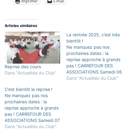
Imprimer
E-mail
Articles similaires
La rentrée 2025, c’est très
bientôt !
Ne manquez pas nos
prochaines dates : la
reprise approche à grands
pas ! CARREFOUR DES
Reprise des cours
ASSOCIATIONS Samedi 06
Dans "Actualités du Club"
septembre au
Dans "Actualités du Club"
Perreux/Marne et à
C’est bientôt la reprise !
Bry/Marne : préparation et
Ne manquez pas nos
animation des stands
prochaines dates : la
DATES DES REPRISE DES
reprise approche à grands
COURS PERREUX SUR
pas ! CARREFOUR DES
MARNE / BRY SUR MARNE
ASSOCIATIONS Samedi 07
ADOS/ADULTES (14 ans et
septembre au
Dans "Actualités du Club"
plus) PERREUX/MARNE
Perreux/Marne et à
DEBUTANTS (6ème kyu /…
Bry/Marne : préparation et