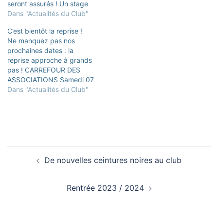
seront assurés ! Un stage
de préparation pour les
intensif de préparation
Dans "Actualités du Club"
passages de grade mais
pour les passages de
aussi d’armes se
C’est bientôt la reprise !
grade et d'armes à partir
dérouleront la première et
Ne manquez pas nos
de 8 ans se déroulera la
la deuxième semaine. Ils
prochaines dates : la
première et la deuxième
seront animés par notre
reprise approche à grands
semaine. Stage enfants
professeur,…
pas ! CARREFOUR DES
février 2025Télécharger
ASSOCIATIONS Samedi 07
septembre au
Dans "Actualités du Club"
Perreux/Marne et à
Bry/Marne : préparation et
animation des stands
DATES DES REPRISE DES
COURS PERREUX SUR
MARNE / BRY SUR MARNE
Navigation
ADOS/ADULTES (14 ans et
De nouvelles ceintures noires au club
d’article
plus) PERREUX/MARNE
DEBUTANTS (6ème kyu /…
Rentrée 2023 / 2024